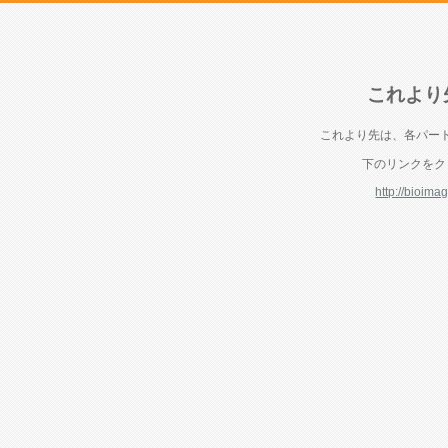
これより
これより先は、各パー
下のリンクをク
http://bioim