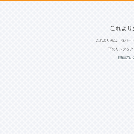
これより
これより先は、各パー
下のリンクをク
https://a