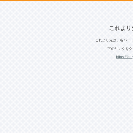
これより
これより先は、各パー
下のリンクをク
https://fd