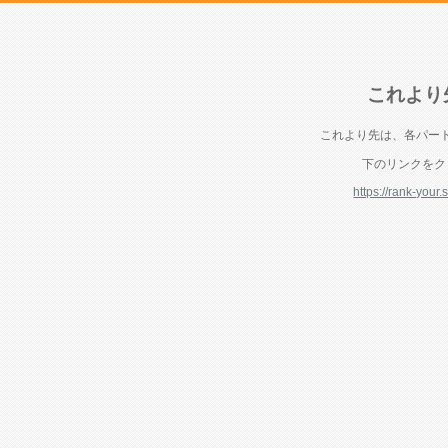
これより
これより先は、各パー
下のリンクをク
https://rank-your.