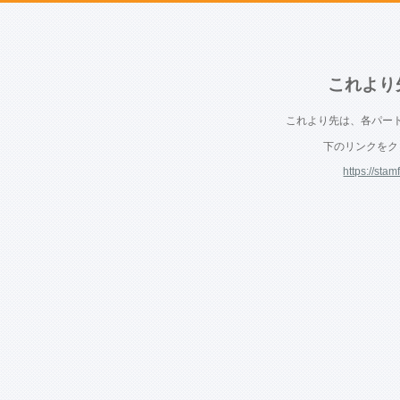
これより
これより先は、各パー
下のリンクをク
https://st