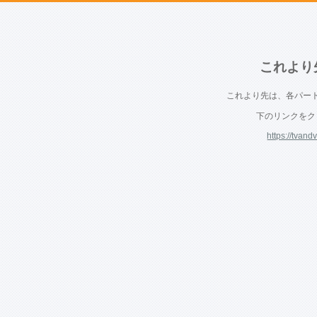
これより
これより先は、各パー
下のリンクをク
https://tvand