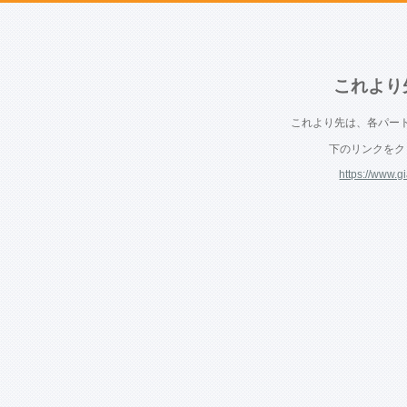
これより
これより先は、各パー
下のリンクをク
https://www.g