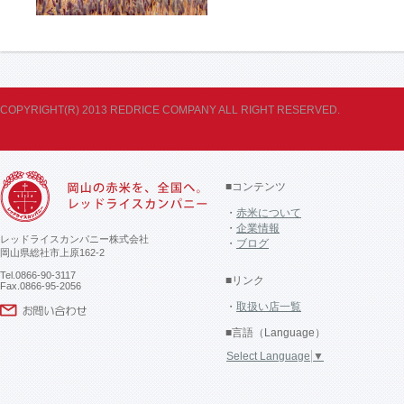
COPYRIGHT(R) 2013 REDRICE COMPANY ALL RIGHT RESERVED.
■コンテンツ
・
赤米について
・
企業情報
レッドライスカンパニー株式会社
・
ブログ
岡山県総社市上原162-2
Tel.0866-90-3117
■リンク
Fax.0866-95-2056
・
取扱い店一覧
■言語（Language）
Select Language
▼